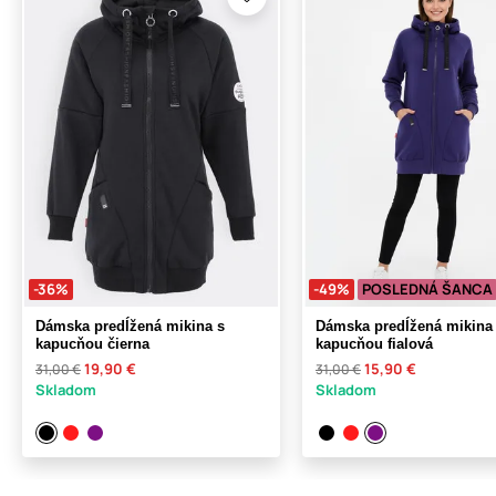
-36%
-49%
POSLEDNÁ ŠANCA
Dámska predĺžená mikina s
Dámska predĺžená mikina
kapucňou čierna
kapucňou fialová
19,90 €
15,90 €
31,00 €
31,00 €
Skladom
Skladom