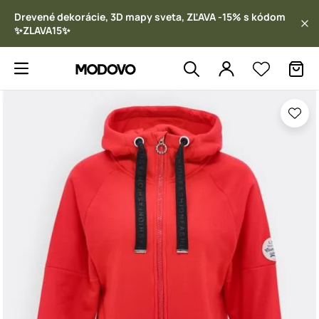
Drevené dekorácie, 3D mapy sveta, ZĽAVA -15% s kódom
✨ZLAVA15✨