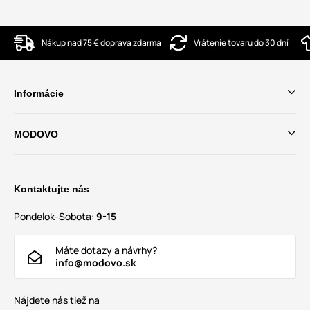
Nákup nad 75 € doprava zdarma
Vrátenie tovaru do 30 dní
Informácie
MODOVO
Kontaktujte nás
Pondelok-Sobota:
9-15
Máte dotazy a návrhy?
info@modovo.sk
Nájdete nás tiež na