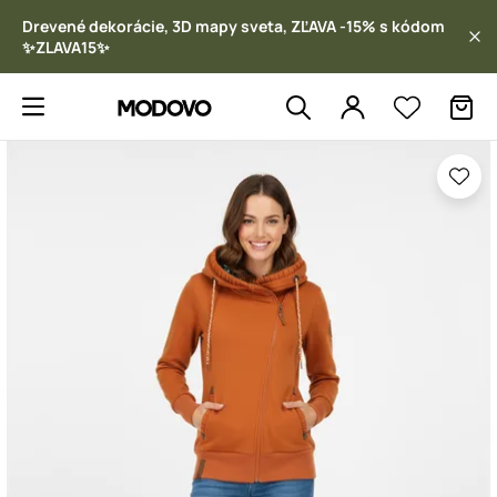
Drevené dekorácie, 3D mapy sveta, ZĽAVA -15% s kódom
✨ZLAVA15✨