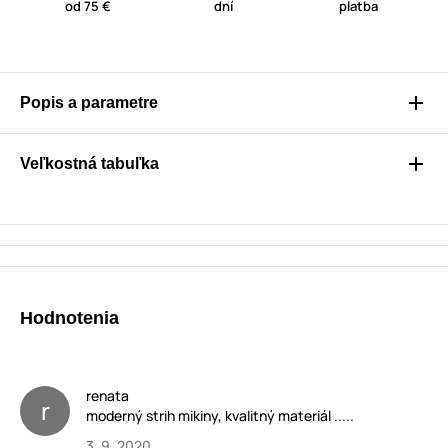
od 75 €
dní
platba
Popis a parametre
Veľkostná tabuľka
Hodnotenia
renata
r
moderný strih mikiny, kvalitný materiál .....
3. 9. 2020