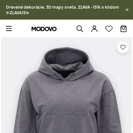
Drevené dekorácie, 3D mapy sveta, ZĽAVA -15% s kódom
✨ZLAVA15✨