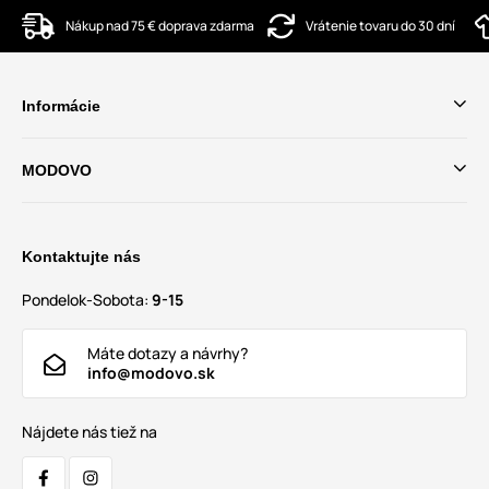
Nákup nad 75 € doprava zdarma
Vrátenie tovaru do 30 dní
Informácie
MODOVO
Kontaktujte nás
Pondelok-Sobota:
9-15
Máte dotazy a návrhy?
info@modovo.sk
Nájdete nás tiež na