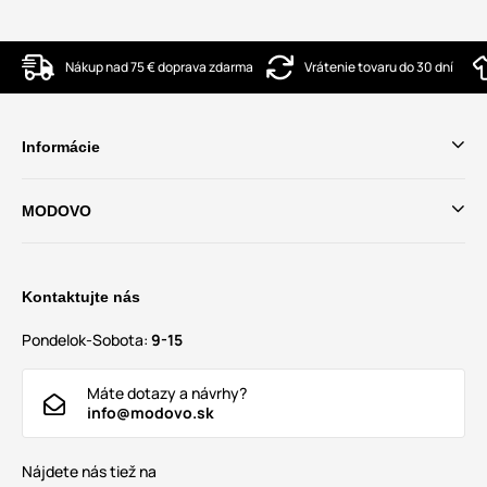
Nákup nad 75 € doprava zdarma
Vrátenie tovaru do 30 dní
Informácie
MODOVO
Kontaktujte nás
Pondelok-Sobota:
9-15
Máte dotazy a návrhy?
info@modovo.sk
Nájdete nás tiež na