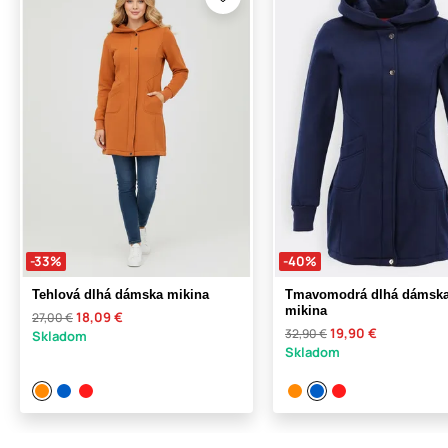
-33%
-40%
Tehlová dlhá dámska mikina
Tmavomodrá dlhá dámsk
mikina
18,09 €
27,00 €
19,90 €
32,90 €
Skladom
Skladom