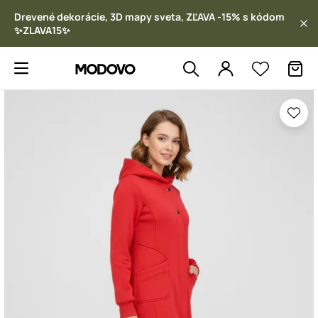
Drevené dekorácie, 3D mapy sveta, ZĽAVA -15% s kódom
✨ZLAVA15✨