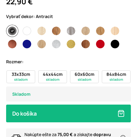
22,90 €
Vybrať dekor:
Antracit
Rozmer:
33x33cm
44x44cm
60x60cm
84x84cm
skladom
skladom
skladom
skladom
Skladom
Do košíka
Nakúpte ešte za
75,00 €
a získajte
dopravu