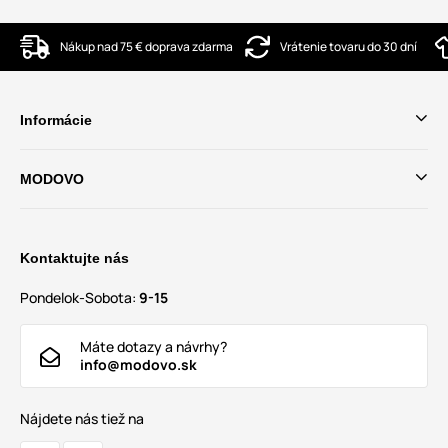
Nákup nad 75 € doprava zdarma
Vrátenie tovaru do 30 dní
Informácie
MODOVO
Kontaktujte nás
Pondelok-Sobota:
9-15
Máte dotazy a návrhy?
info@modovo.sk
Nájdete nás tiež na