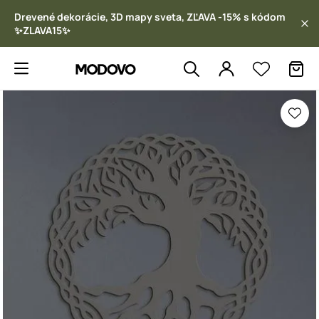
Drevené dekorácie, 3D mapy sveta, ZĽAVA -15% s kódom
✨ZLAVA15✨