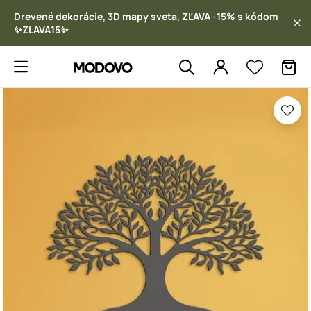
Drevené dekorácie, 3D mapy sveta, ZĽAVA -15% s kódom
✨ZLAVA15✨