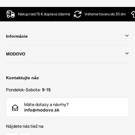
Nákup nad 75 € doprava zdarma
Vrátenie tovaru do 30 dní
Informácie
MODOVO
Kontaktujte nás
Pondelok-Sobota:
9-15
Máte dotazy a návrhy?
info@modovo.sk
Nájdete nás tiež na