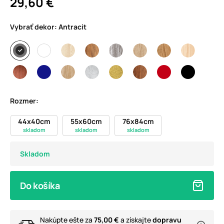
29,60 €
Vybrať dekor:
Antracit
Rozmer:
44x40cm
55x60cm
76x84cm
skladom
skladom
skladom
Skladom
Do košíka
Nakúpte ešte za
75,00 €
a získajte
dopravu