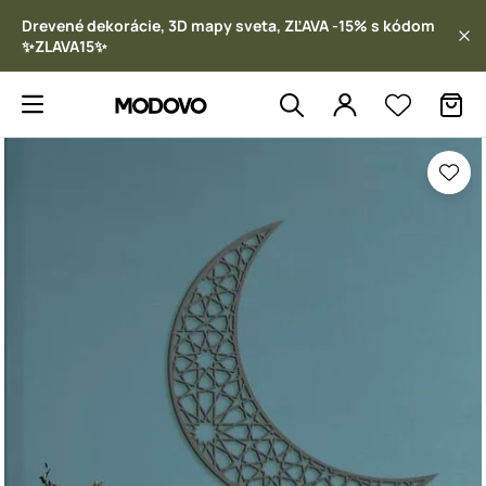
Drevené dekorácie, 3D mapy sveta, ZĽAVA -15% s kódom
✨ZLAVA15✨