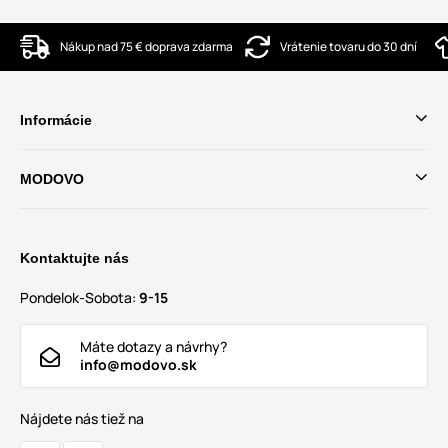
Nákup nad 75 € doprava zdarma
Vrátenie tovaru do 30 dní
Informácie
MODOVO
Kontaktujte nás
Pondelok-Sobota:
9-15
Máte dotazy a návrhy?
info@modovo.sk
Nájdete nás tiež na