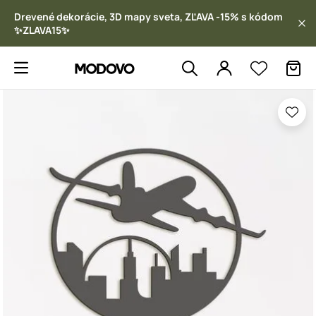
Drevené dekorácie, 3D mapy sveta, ZĽAVA -15% s kódom
✨ZLAVA15✨