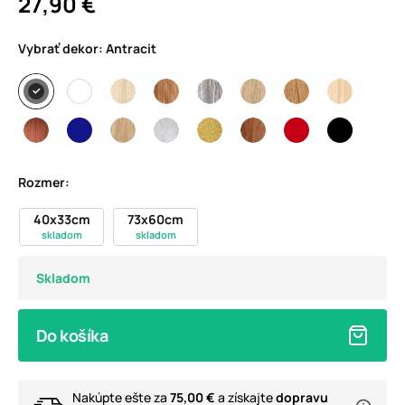
27,90 €
Vybrať dekor:
Antracit
Rozmer:
40x33cm
73x60cm
skladom
skladom
Skladom
Do košíka
Nakúpte ešte za
75,00 €
a získajte
dopravu