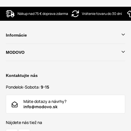
Nákup nad 75 € doprava zdarma
Vrátenie tovaru do 30 dní
Informácie
MODOVO
Kontaktujte nás
Pondelok-Sobota:
9-15
Máte dotazy a návrhy?
info@modovo.sk
Nájdete nás tiež na