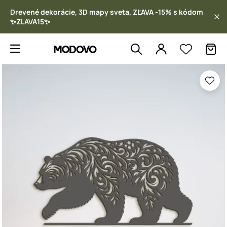
Drevené dekorácie, 3D mapy sveta, ZĽAVA -15% s kódom
✨ZLAVA15✨