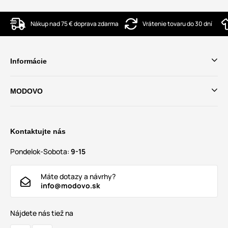
Nákup nad 75 € doprava zdarma
Vrátenie tovaru do 30 dní
Informácie
MODOVO
Kontaktujte nás
Pondelok-Sobota:
9-15
Máte dotazy a návrhy?
info@modovo.sk
Nájdete nás tiež na