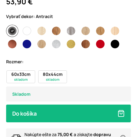
53,90 €
Vybrať dekor:
Antracit
Rozmer:
60x33cm
80x44cm
skladom
skladom
Skladom
Do košíka
Nakúpte ešte za
75,00 €
a získajte
dopravu