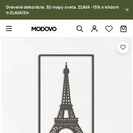
Drevené dekorácie, 3D mapy sveta, ZĽAVA -15% s kódom
✨ZLAVA15✨