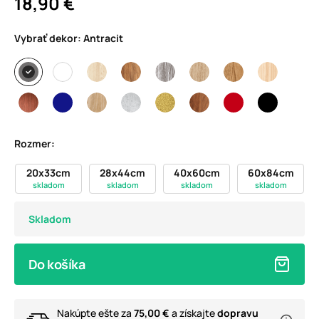
18,90 €
Vybrať dekor:
Antracit
Rozmer:
20x33cm
28x44cm
40x60cm
60x84cm
skladom
skladom
skladom
skladom
Skladom
Do košíka
Nakúpte ešte za
75,00 €
a získajte
dopravu