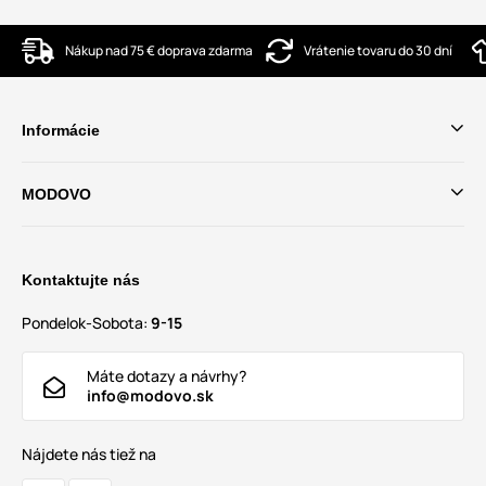
Nákup nad 75 € doprava zdarma
Vrátenie tovaru do 30 dní
Informácie
MODOVO
Kontaktujte nás
Pondelok-Sobota:
9-15
Máte dotazy a návrhy?
info@modovo.sk
Nájdete nás tiež na