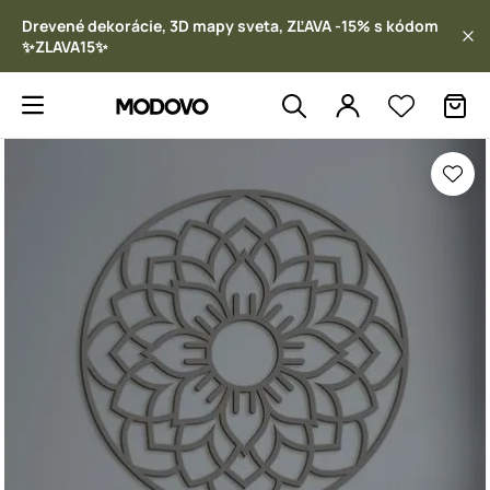
Drevené dekorácie, 3D mapy sveta, ZĽAVA -15% s kódom
✨ZLAVA15✨