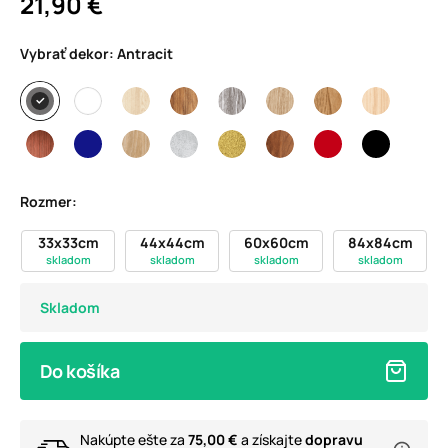
21,90 €
Vybrať dekor:
Antracit
Rozmer:
33x33cm
44x44cm
60x60cm
84x84cm
skladom
skladom
skladom
skladom
Skladom
Do košíka
Nakúpte ešte za
75,00 €
a získajte
dopravu