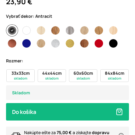
23,90 €
Vybrať dekor:
Antracit
Rozmer:
33x33cm
44x44cm
60x60cm
84x84cm
skladom
skladom
skladom
skladom
Skladom
Do košíka
Nakúpte ešte za
75,00 €
a získajte
dopravu