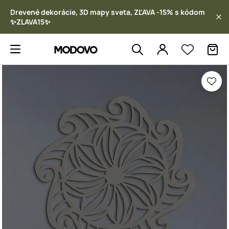
Drevené dekorácie, 3D mapy sveta, ZĽAVA -15% s kódom
✨ZLAVA15✨