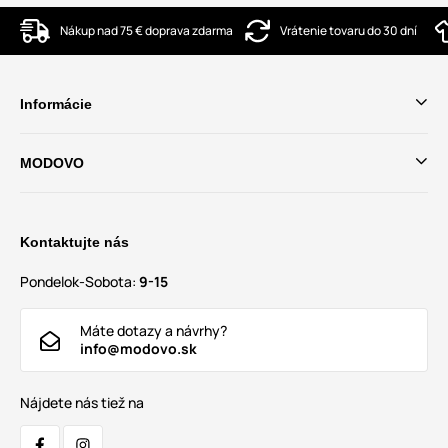
Nákup nad 75 € doprava zdarma
Vrátenie tovaru do 30 dní
Informácie
MODOVO
Kontaktujte nás
Pondelok-Sobota:
9-15
Máte dotazy a návrhy?
info@modovo.sk
Nájdete nás tiež na