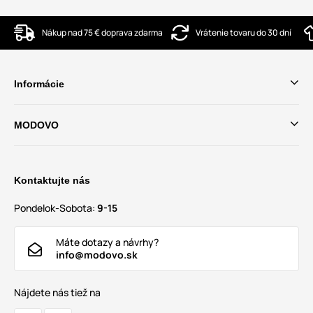
Nákup nad 75 € doprava zdarma
Vrátenie tovaru do 30 dní
Informácie
MODOVO
Kontaktujte nás
Pondelok-Sobota:
9-15
Máte dotazy a návrhy?
info@modovo.sk
Nájdete nás tiež na