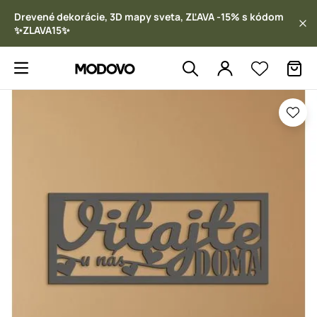
Drevené dekorácie, 3D mapy sveta, ZĽAVA -15% s kódom
✨ZLAVA15✨