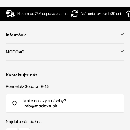
Nákup nad 75 € doprava zdarma
Vrátenie tovaru do 30 dní
Informácie
MODOVO
Kontaktujte nás
Pondelok-Sobota:
9-15
Máte dotazy a návrhy?
info@modovo.sk
Nájdete nás tiež na