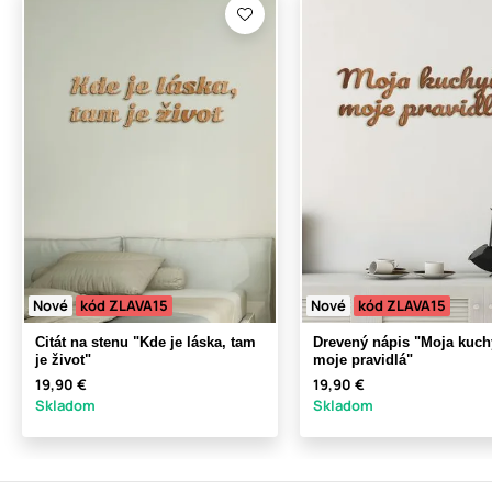
Nové
kód ZLAVA15
Nové
kód ZLAVA15
Citát na stenu "Kde je láska, tam
Drevený nápis "Moja kuc
je život"
moje pravidlá"
19,90 €
19,90 €
Skladom
Skladom