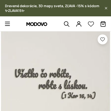
Drevené dekorácie, 3D mapy sveta, ZĽAVA -15% s kódom
✨ZLAVA15✨