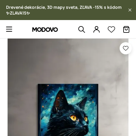
Drevené dekorácie, 3D mapy sveta, ZĽAVA -15% s kódom
✨ZLAVA15✨