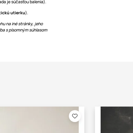
da je súčasťou balenia).
tickú utierku
).
hu na iné stránky, jeho
 iba s písomným súhlasom