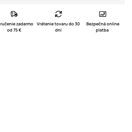
ručenie zadarmo
Vrátenie tovaru do 30
Bezpečná online
od 75 €
dní
platba