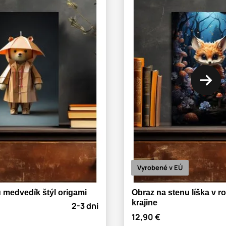
Vyrobené v EÚ
 medvedík štýl origami
Obraz na stenu líška v r
krajine
2-3 dni
12,90 €