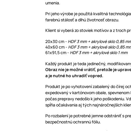
umenia.
Pri jeho výrobe je použitá kvalitná technológia
farebnú stálosť a dlhú životnosť obrazu.
Klient si vyberá zo stoviek motívov a z troch 
20x30 cm -
HDF 3 mm + akrylové sklo 0,85 
40x60 cm -
HDF 3 mm + akrylové sklo 0,85 m
61x91,5 cm -
HDF 3 mm + akrylové sklo 1 mm
Každý produkt je teda jedinečný, modifikovaný
Obraz nie je možné vrátiť, pretože je upra
a je nutné ho uhradiť vopred.
Produkt je po vyhotovení zabalený do čírej oc
expedovaný v kartónovom obale, spevnenom bu
počas prepravy nedošlo k jeho poškodeniu. V
spĺňa očakávania aj tých najnáročnejších klie
Po rozbalení je potrebné jemne odstrániť s pr
bezpečnostnú ochrannú fóliu.