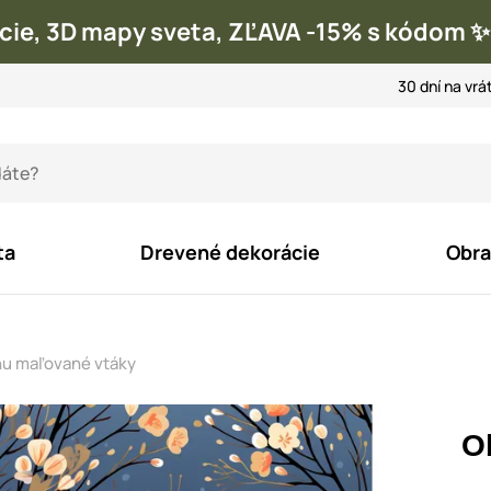
cie, 3D mapy sveta, ZĽAVA -15% s kódom
30 dní na vrá
ta
Drevené dekorácie
Obra
nu maľované vtáky
O