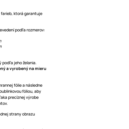
 farieb, ktorá garantuje
prevedení podľa rozmerov:
mm
m
 podľa jeho želania.
vený a vyrobený na mieru
hrannej fólie a následne
blinkovou fóliou, aby
ďaka precíznej výrobe
ntov.
ednej strany obrazu