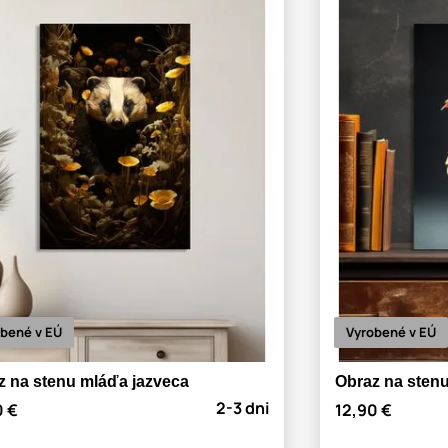
bené v EÚ
Vyrobené v EÚ
z na stenu mláďa jazveca
Obraz na stenu
2-3 dni
0 €
12,90 €