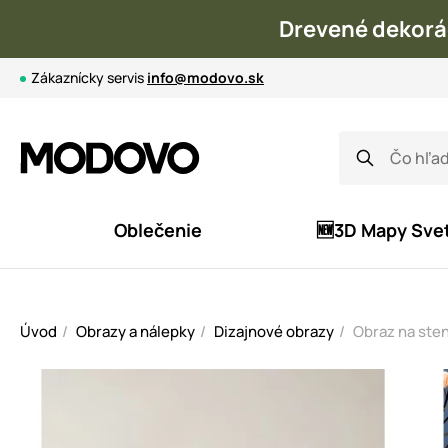
Drevené dekorá
Zákaznícky servis
info@modovo.sk
Oblečenie
🆕3D Mapy Sve
Úvod
Obrazy a nálepky
Dizajnové obrazy
Obraz na ste