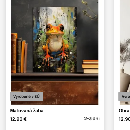
Vyrobené v EÚ
Vyro
Maľovaná žaba
Obra
2-3 dni
12,90 €
12,9