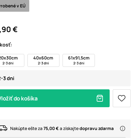
robené v EÚ
,90 €
kosť:
20x30cm
40x60cm
61x91,5cm
2-3 dni
2-3 dni
2-3 dni
2-3 dni
Vložiť do košíka
Nakúpte ešte za
75,00 €
a získajte
dopravu zdarma