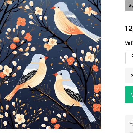
Vy
12
Veľ