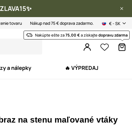
 ✨ZLAVA15✨
tenie tovaru
Nákup nad 75 € doprava zadarmo.
€ - SK
Nakúpte ešte za
75,00 €
a získajte
dopravu zdarma
zy a nálepky
🔥 VÝPREDAJ
braz na stenu maľované vtáky