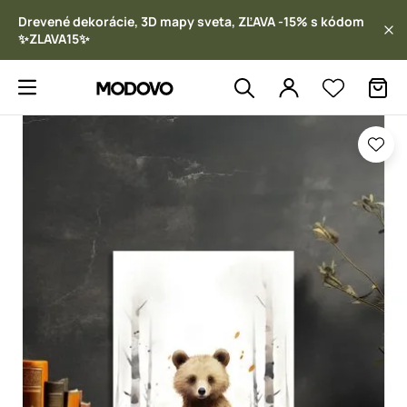
Drevené dekorácie, 3D mapy sveta, ZĽAVA -15% s kódom
✨ZLAVA15✨