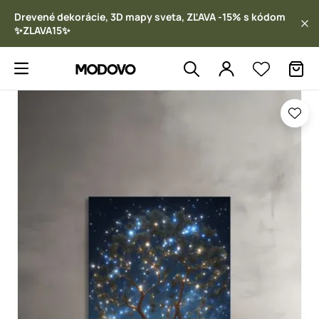
Drevené dekorácie, 3D mapy sveta, ZĽAVA -15% s kódom
✨ZLAVA15✨