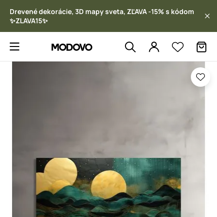
Drevené dekorácie, 3D mapy sveta, ZĽAVA -15% s kódom
✨ZLAVA15✨