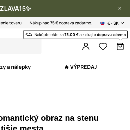
 ✨ZLAVA15✨
tenie tovaru
Nákup nad 75 € doprava zadarmo.
€ - SK
Nakúpte ešte za
75,00 €
a získajte
dopravu zdarma
zy a nálepky
🔥 VÝPREDAJ
omantický obraz na stenu
tišie mesta