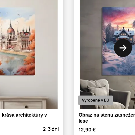
Vyrobené v EÚ
 krása architektúry v
Obraz na stenu zasneže
lese
2-3 dni
12,90 €