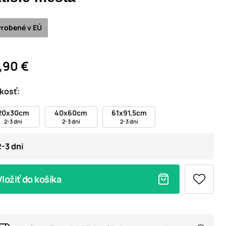
robené v EÚ
,90 €
kosť:
20x30cm
40x60cm
61x91,5cm
2-3 dni
2-3 dni
2-3 dni
2-3 dni
Vložiť do košíka