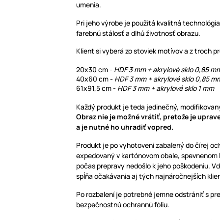
umenia.
Pri jeho výrobe je použitá kvalitná technológia
farebnú stálosť a dlhú životnosť obrazu.
Klient si vyberá zo stoviek motívov a z troch 
20x30 cm -
HDF 3 mm + akrylové sklo 0,85 
40x60 cm -
HDF 3 mm + akrylové sklo 0,85 m
61x91,5 cm -
HDF 3 mm + akrylové sklo 1 mm
Každý produkt je teda jedinečný, modifikovaný
Obraz nie je možné vrátiť, pretože je upra
a je nutné ho uhradiť vopred.
Produkt je po vyhotovení zabalený do čírej oc
expedovaný v kartónovom obale, spevnenom bu
počas prepravy nedošlo k jeho poškodeniu. V
spĺňa očakávania aj tých najnáročnejších klie
Po rozbalení je potrebné jemne odstrániť s pr
bezpečnostnú ochrannú fóliu.