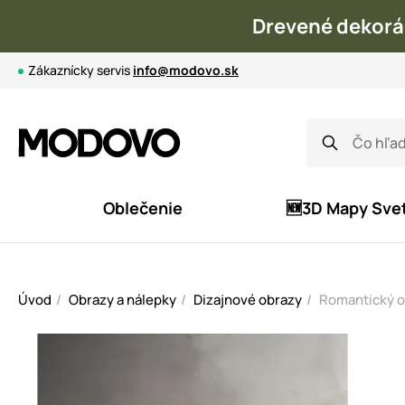
Drevené dekorá
Zákaznícky servis
info@modovo.sk
Oblečenie
🆕3D Mapy Sve
Úvod
Obrazy a nálepky
Dizajnové obrazy
Romantický ob