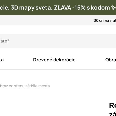
cie, 3D mapy sveta, ZĽAVA -15% s kódom
30 dní na vrá
ta
Drevené dekorácie
Obra
raz na stenu zátišie mesta
R
zá