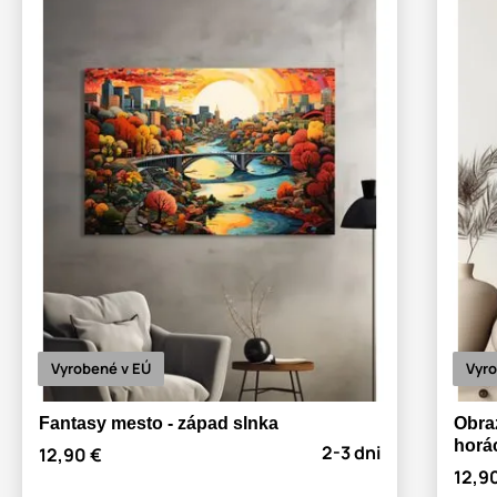
Vyrobené v EÚ
Vyro
Fantasy mesto - západ slnka
Obra
horá
2-3 dni
12,90 €
12,9