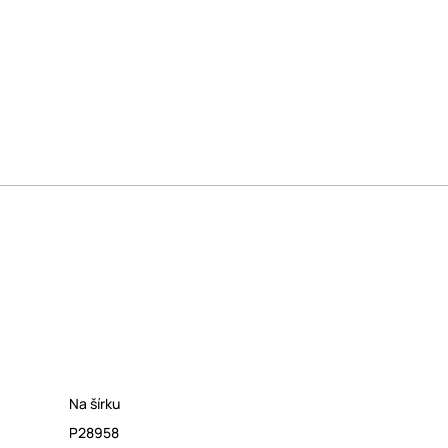
Na šírku
P28958