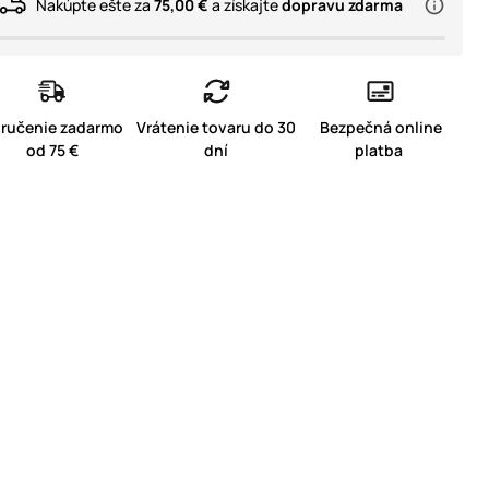
Nakúpte ešte za
75,00 €
a získajte
dopravu zdarma
ručenie zadarmo
Vrátenie tovaru do 30
Bezpečná online
od 75 €
dní
platba