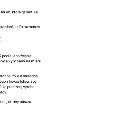
 farieb, ktorá garantuje
prevedení podľa rozmerov:
mm
m
 podľa jeho želania.
vený a vyrobený na mieru
hrannej fólie a následne
blinkovou fóliou, aby
ďaka precíznej výrobe
ntov.
ednej strany obrazu