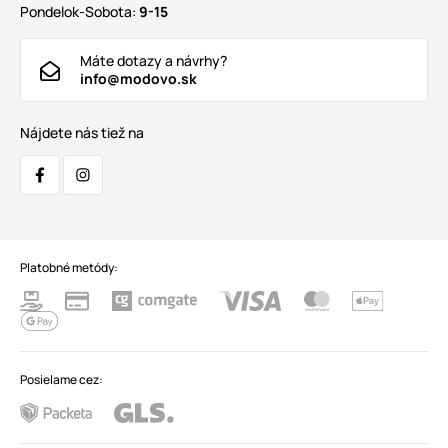
Pondelok-Sobota:
9-15
Máte dotazy a návrhy?
info@modovo.sk
Nájdete nás tiež na
Platobné metódy:
Posielame cez: