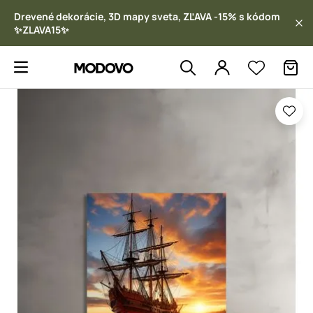
Drevené dekorácie, 3D mapy sveta, ZĽAVA -15% s kódom
✨ZLAVA15✨