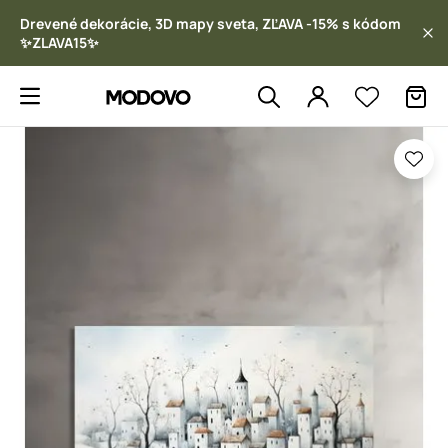
Drevené dekorácie, 3D mapy sveta, ZĽAVA -15% s kódom
✨ZLAVA15✨