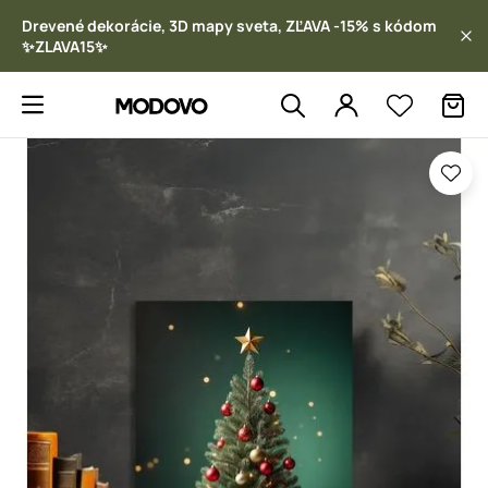
Drevené dekorácie, 3D mapy sveta, ZĽAVA -15% s kódom
✨ZLAVA15✨