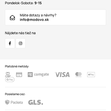
Pondelok-Sobota:
9-15
Máte dotazy a návrhy?
info@modovo.sk
Nájdete nás tiež na
Platobné metódy:
Posielame cez: