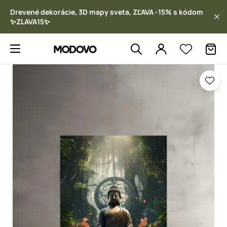
Drevené dekorácie, 3D mapy sveta, ZĽAVA -15% s kódom
✨ZLAVA15✨