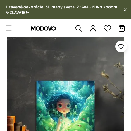
Drevené dekorácie, 3D mapy sveta, ZĽAVA -15% s kódom
✨ZLAVA15✨