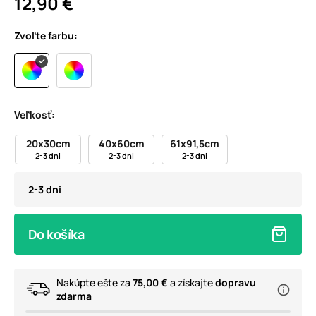
12,90 €
Zvoľte farbu:
Veľkosť:
20x30cm
40x60cm
61x91,5cm
2-3 dni
2-3 dni
2-3 dni
2-3 dni
Do košíka
Nakúpte ešte za
75,00 €
a získajte
dopravu
zdarma