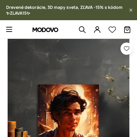
Drevené dekorácie, 3D mapy sveta, ZĽAVA -15% s kódom
✨ZLAVA15✨