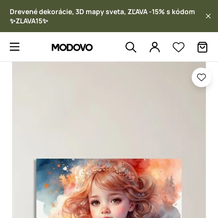
Drevené dekorácie, 3D mapy sveta, ZĽAVA -15% s kódom
✨ZLAVA15✨