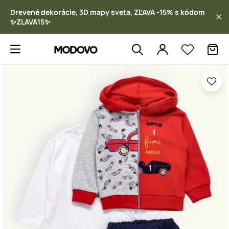
Drevené dekorácie, 3D mapy sveta, ZĽAVA -15% s kódom
✨ZLAVA15✨