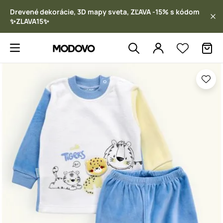
Drevené dekorácie, 3D mapy sveta, ZĽAVA -15% s kódom
✨ZLAVA15✨