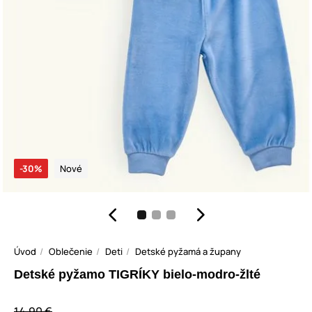
-30%
Nové
Úvod
Oblečenie
Deti
Detské pyžamá a župany
Detské pyžamo TIGRÍKY bielo-modro-žlté
14,90 €