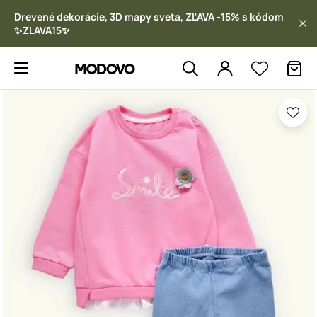
Drevené dekorácie, 3D mapy sveta, ZĽAVA -15% s kódom
✨ZLAVA15✨