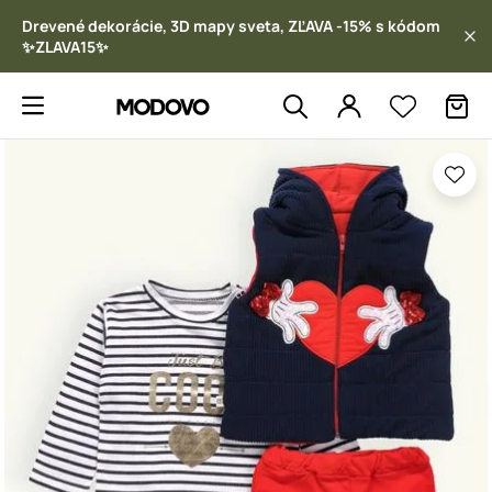
Drevené dekorácie, 3D mapy sveta, ZĽAVA -15% s kódom
✨ZLAVA15✨