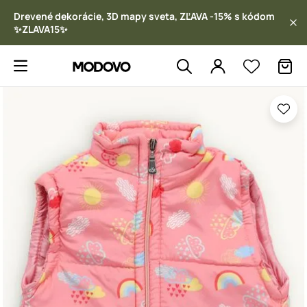
Drevené dekorácie, 3D mapy sveta, ZĽAVA -15% s kódom
✨ZLAVA15✨