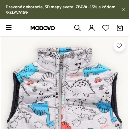
Drevené dekorácie, 3D mapy sveta, ZĽAVA -15% s kódom
✨ZLAVA15✨